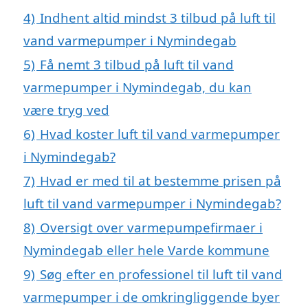
4)
Indhent altid mindst 3 tilbud på luft til
vand varmepumper i Nymindegab
5)
Få nemt 3 tilbud på luft til vand
varmepumper i Nymindegab, du kan
være tryg ved
6)
Hvad koster luft til vand varmepumper
i Nymindegab?
7)
Hvad er med til at bestemme prisen på
luft til vand varmepumper i Nymindegab?
8)
Oversigt over varmepumpefirmaer i
Nymindegab eller hele Varde kommune
9)
Søg efter en professionel til luft til vand
varmepumper i de omkringliggende byer