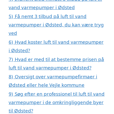
vand varmepumper i Ødsted
5)
Få nemt 3 tilbud på luft til vand
varmepumper i Ødsted, du kan være tryg
ved
6)
Hvad koster luft til vand varmepumper
i Ødsted?
7)
Hvad er med til at bestemme prisen på
luft til vand varmepumper i Ødsted?
8)
Oversigt over varmepumpefirmaer i
Ødsted eller hele Vejle kommune
9)
Søg efter en professionel til luft til vand
varmepumper i de omkringliggende byer
til Ødsted?