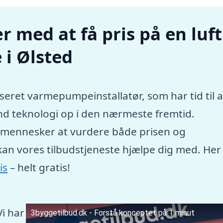
r med at få pris på en luft
i Ølsted
seret varmepumpeinstallatør, som har tid til a
nd teknologi op i den nærmeste fremtid.
e mennesker at vurdere både prisen og
kan vores tilbudstjeneste hjælpe dig med. Her
is
– helt gratis!
Vi har
3byggetilbud.dk - Forstå konceptet på 1 minut