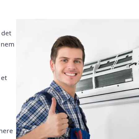
 det
n nem
 et
nnere