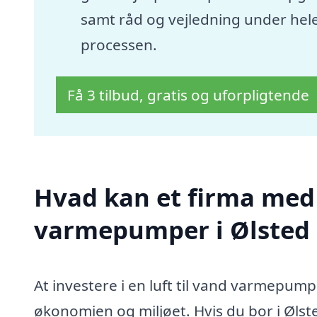
samt råd og vejledning under hel
processen.
Få 3 tilbud, gratis og uforpligtende
Hvad kan et firma med s
varmepumper i Ølsted
At investere i en luft til vand varmepu
økonomien og miljøet. Hvis du bor i Ølst