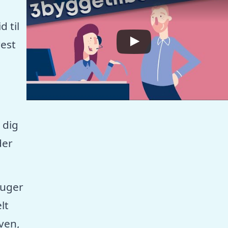
 til
est
 dig
der
ruger
lt
aven,