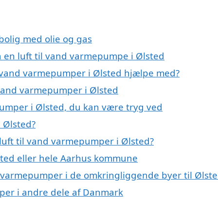
 bolig med olie og gas
å en luft til vand varmepumpe i Ølsted
til vand varmepumper i Ølsted hjælpe med?
il vand varmepumper i Ølsted
pumper i Ølsted, du kan være tryg ved
 Ølsted?
luft til vand varmepumper i Ølsted?
sted eller hele Aarhus kommune
and varmepumper i de omkringliggende byer til Ølst
umper i andre dele af Danmark