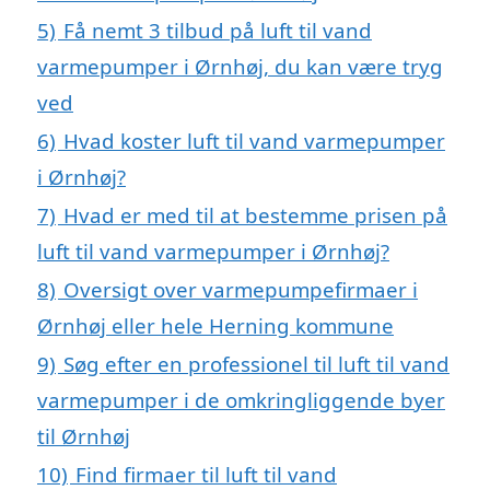
5)
Få nemt 3 tilbud på luft til vand
varmepumper i Ørnhøj, du kan være tryg
ved
6)
Hvad koster luft til vand varmepumper
i Ørnhøj?
7)
Hvad er med til at bestemme prisen på
luft til vand varmepumper i Ørnhøj?
8)
Oversigt over varmepumpefirmaer i
Ørnhøj eller hele Herning kommune
9)
Søg efter en professionel til luft til vand
varmepumper i de omkringliggende byer
til Ørnhøj
10)
Find firmaer til luft til vand