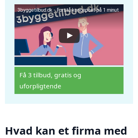
3byggetilbud.dk - Forstå konceptet på 1 minut
Få 3 tilbud, gratis og
uforpligtende
Hvad kan et firma med