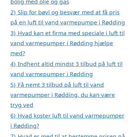
bolig med olie og gas
2)
Slip for bøvl og besvær med at få pris
på en luft til vand varmepumpe i Rødding
3)
Hvad kan et firma med speciale i luft til
vand varmepumper i Rødding hjælpe
med?
4)
Indhent altid mindst 3 tilbud på luft til
vand varmepumper i Rødding
5)
Få nemt 3 tilbud på luft til vand
varmepumper i Rødding, du kan være
tryg ved
6)
Hvad koster luft til vand varmepumper
i Rødding?
7)
Hvad er med til at bestemme prisen på