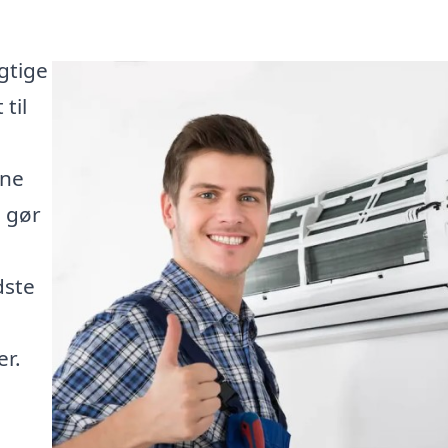
gtige
til
ine
 gør
dste
er.