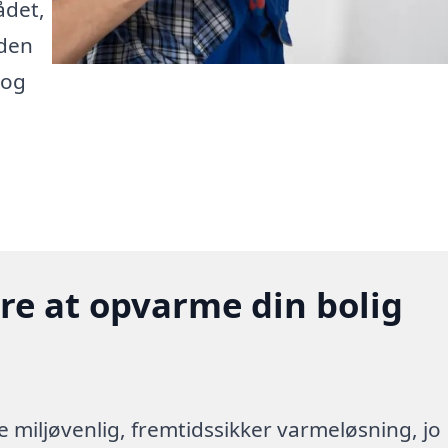
ådet,
 den
 og
gere at opvarme din bolig
re miljøvenlig, fremtidssikker varmeløsning, jo