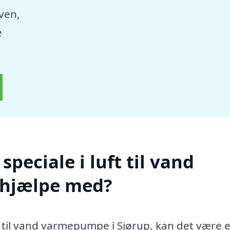
aven,
e
peciale i luft til vand
 hjælpe med?
ft til vand varmepumpe i Sjørup, kan det være 