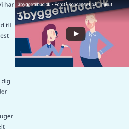
Vi har
3byggetilbud.dk - Forstå konceptet på 1 minut
 til
est
 dig
der
ruger
lt