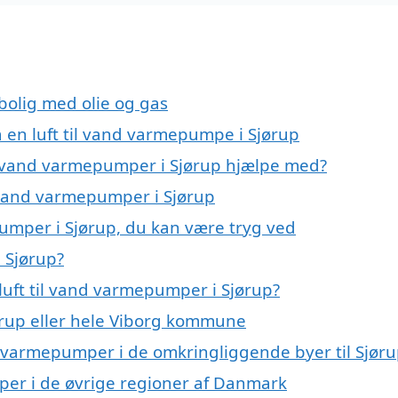
 bolig med olie og gas
å en luft til vand varmepumpe i Sjørup
til vand varmepumper i Sjørup hjælpe med?
il vand varmepumper i Sjørup
pumper i Sjørup, du kan være tryg ved
 Sjørup?
luft til vand varmepumper i Sjørup?
rup eller hele Viborg kommune
and varmepumper i de omkringliggende byer til Sjør
umper i de øvrige regioner af Danmark