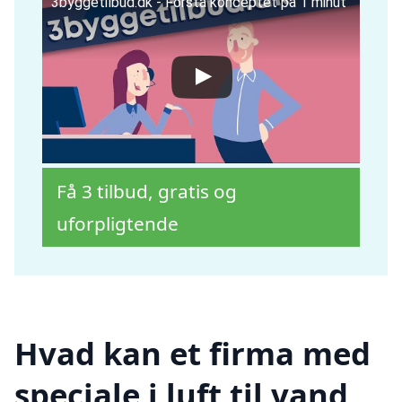
3byggetilbud.dk - Forstå konceptet på 1 minut
Få 3 tilbud, gratis og
uforpligtende
Hvad kan et firma med
speciale i luft til vand