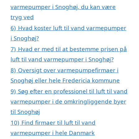
varmepumper i Snoghøj, du kan være
tryg ved
6)
Hvad koster luft til vand varmepumper
i Snoghøj?
7)
Hvad er med til at bestemme prisen på
luft til vand varmepumper i Snoghøj?
8)
Oversigt over varmepumpefirmaer i
Snoghøj eller hele Fredericia kommune
9)
Søg efter en professionel til luft til vand
varmepumper i de omkringliggende byer
til Snoghøj
10)
Find firmaer til luft til vand
varmepumper i hele Danmark