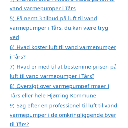
vand varmepumper i Tårs
5)
Få nemt 3 tilbud på luft til vand
varmepumper i Tårs, du kan være tryg
ved
6)
Hvad koster luft til vand varmepumper
i Tårs?
7)
Hvad er med til at bestemme prisen på
luft til vand varmepumper i Tårs?
8)
Oversigt over varmepumpefirmaer i
Tårs eller hele Hjørring Kommune
9)
Søg efter en professionel til luft til vand
varmepumper i de omkringliggende byer
til Tårs?