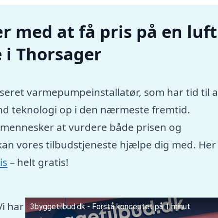
r med at få pris på en luft
 i Thorsager
seret varmepumpeinstallatør, som har tid til a
nd teknologi op i den nærmeste fremtid.
e mennesker at vurdere både prisen og
kan vores tilbudstjeneste hjælpe dig med. Her
is
– helt gratis!
Vi har
3byggetilbud.dk - Forstå konceptet på 1 minut