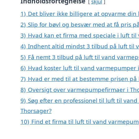
Indholdsfortegnelse
skjul
1)
Det bliver ikke billigere at opvarme din
2)
Slip for bøvl og besvær med at få pris 
3)
Hvad kan et firma med speciale i luft 
4)
Indhent altid mindst 3 tilbud på luft t
5)
Få nemt 3 tilbud på luft til vand varme
6)
Hvad koster luft til vand varmepumper 
7)
Hvad er med til at bestemme prisen på 
8)
Oversigt over varmepumpefirmaer i Th
9)
Søg efter en professionel til luft til v
Thorsager?
10)
Find et firma til luft til vand varmep