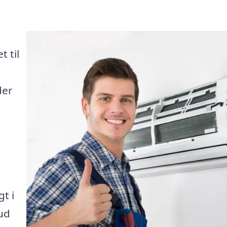
 til
der
t i
bud