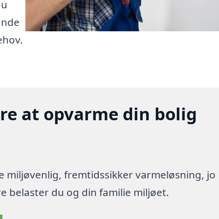
du
inde
ehov.
gere at opvarme din bolig
re miljøvenlig, fremtidssikker varmeløsning, jo
 belaster du og din familie miljøet.