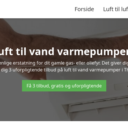
Forside
Luft til luf
luft til vand varmepumpe
lige erstatning for dit gamle gas- eller oliefyr. Det giver d
r dig 3 uforpligtende tilbud på luft til vand varmepumper i T
Få 3 tilbud, gratis og uforpligtende