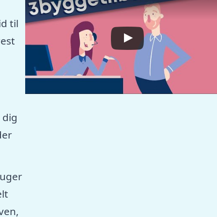
 til
est
 dig
der
ruger
lt
aven,