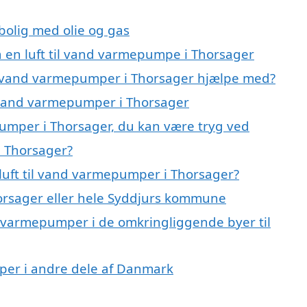
 bolig med olie og gas
på en luft til vand varmepumpe i Thorsager
til vand varmepumper i Thorsager hjælpe med?
il vand varmepumper i Thorsager
pumper i Thorsager, du kan være tryg ved
i Thorsager?
luft til vand varmepumper i Thorsager?
orsager eller hele Syddjurs kommune
and varmepumper i de omkringliggende byer til
umper i andre dele af Danmark