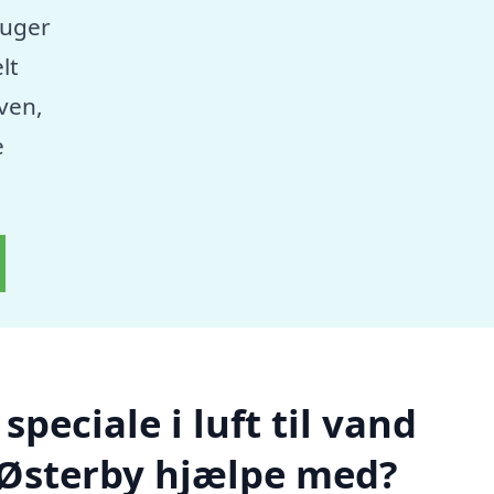
ruger
lt
aven,
e
peciale i luft til vand
Østerby hjælpe med?