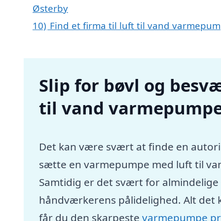
Østerby
10)
Find et firma til luft til vand varmep
Slip for bøvl og besvæ
til vand varmepumpe 
Det kan være svært at finde en autori
sætte en varmepumpe med luft til va
Samtidig er det svært for almindelig
håndværkerens pålidelighed. Alt det 
får du den skarpeste
varmepumpe pr