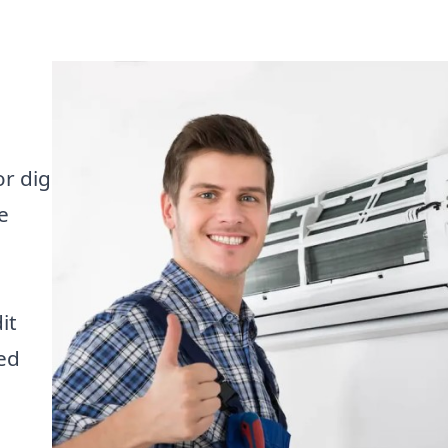
r dig
e
it
ed