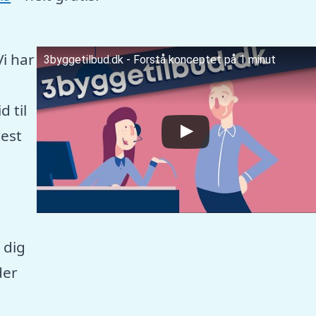
Vi har
3byggetilbud.dk - Forstå konceptet på 1 minut
 til
est
 dig
der