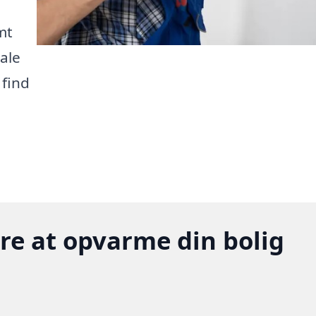
mt
ale
 find
gere at opvarme din bolig