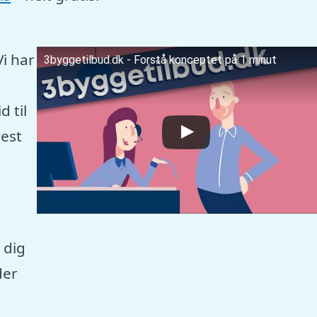
Vi har
3byggetilbud.dk - Forstå konceptet på 1 minut
 til
est
 dig
der