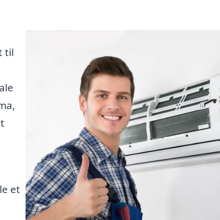
til
ale
rma,
t
le et