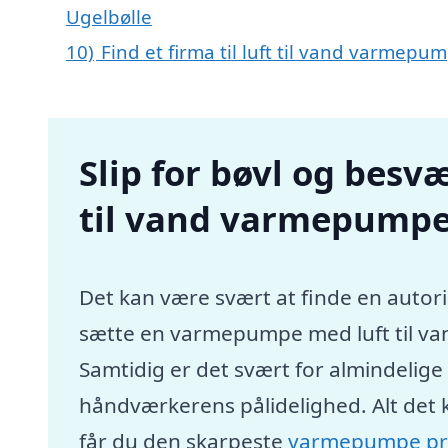
Ugelbølle
10)
Find et firma til luft til vand varmep
Slip for bøvl og besvæ
til vand varmepumpe 
Det kan være svært at finde en autori
sætte en varmepumpe med luft til va
Samtidig er det svært for almindelig
håndværkerens pålidelighed. Alt det 
får du den skarpeste
varmepumpe pr