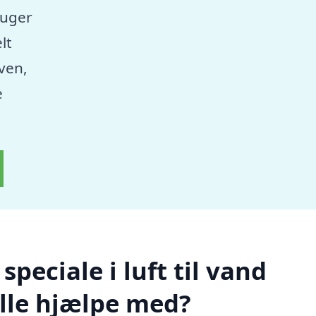
ruger
lt
aven,
e
peciale i luft til vand
lle hjælpe med?