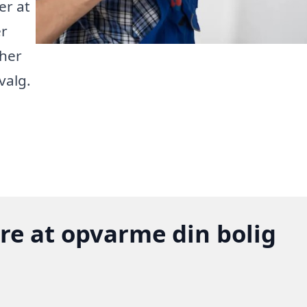
er at
er
 her
valg.
gere at opvarme din bolig