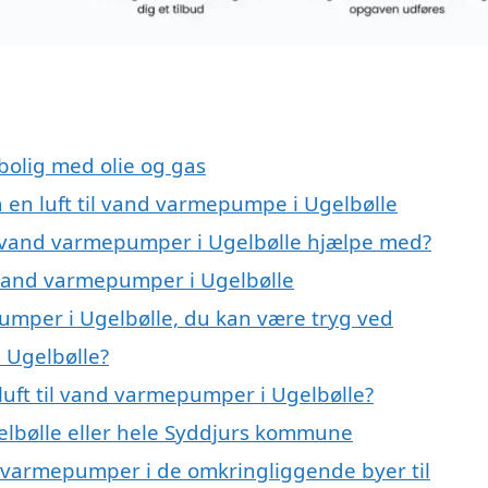
 bolig med olie og gas
å en luft til vand varmepumpe i Ugelbølle
til vand varmepumper i Ugelbølle hjælpe med?
il vand varmepumper i Ugelbølle
pumper i Ugelbølle, du kan være tryg ved
 Ugelbølle?
luft til vand varmepumper i Ugelbølle?
lbølle eller hele Syddjurs kommune
and varmepumper i de omkringliggende byer til