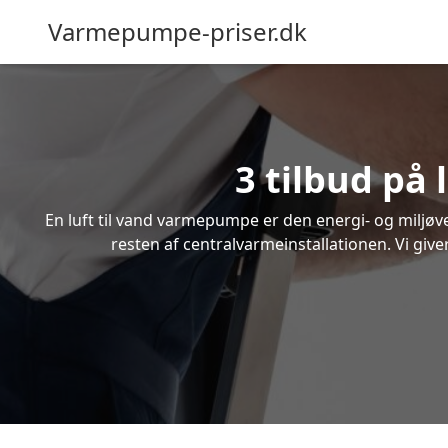
Varmepumpe-priser.dk
3 tilbud på
En luft til vand varmepumpe er den energi- og miljøven
resten af centralvarmeinstallationen. Vi give