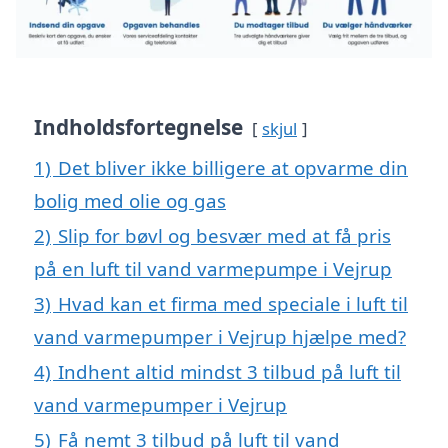
Indholdsfortegnelse
skjul
1)
Det bliver ikke billigere at opvarme din
bolig med olie og gas
2)
Slip for bøvl og besvær med at få pris
på en luft til vand varmepumpe i Vejrup
3)
Hvad kan et firma med speciale i luft til
vand varmepumper i Vejrup hjælpe med?
4)
Indhent altid mindst 3 tilbud på luft til
vand varmepumper i Vejrup
5)
Få nemt 3 tilbud på luft til vand