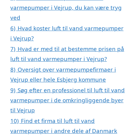
varmepumper i Vejrup, du kan være tryg
ved
6)
Hvad koster luft til vand varmepumper
i Vejrup?
7)
Hvad er med til at bestemme prisen på
luft til vand varmepumper i Vejrup?
8)
Oversigt over varmepumpefirmaer i
Vejrup eller hele Esbjerg kommune
9)
Søg efter en professionel til luft til vand
varmepumper i de omkringliggende byer
til Vejrup
10)
Find et firma til luft til vand
varmepumper i andre dele af Danmark