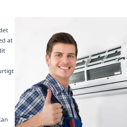
det
ed at
dit
rtigt
kan