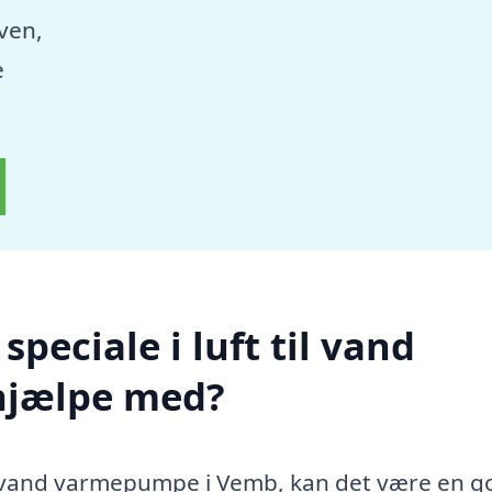
aven,
e
peciale i luft til vand
hjælpe med?
til vand varmepumpe i Vemb, kan det være en g