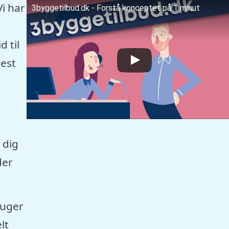
Vi har
3byggetilbud.dk - Forstå konceptet på 1 minut
 til
est
 dig
der
ruger
lt