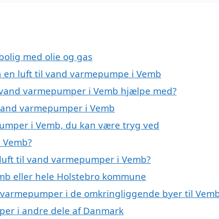
 bolig med olie og gas
på en luft til vand varmepumpe i Vemb
til vand varmepumper i Vemb hjælpe med?
il vand varmepumper i Vemb
epumper i Vemb, du kan være tryg ved
i Vemb?
luft til vand varmepumper i Vemb?
mb eller hele Holstebro kommune
vand varmepumper i de omkringliggende byer til Vem
umper i andre dele af Danmark