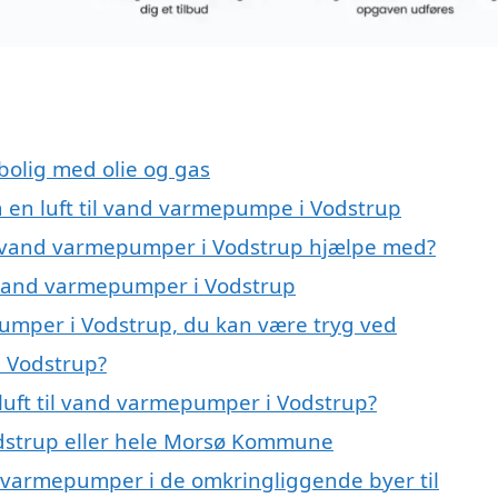
 bolig med olie og gas
på en luft til vand varmepumpe i Vodstrup
til vand varmepumper i Vodstrup hjælpe med?
il vand varmepumper i Vodstrup
pumper i Vodstrup, du kan være tryg ved
i Vodstrup?
luft til vand varmepumper i Vodstrup?
dstrup eller hele Morsø Kommune
and varmepumper i de omkringliggende byer til