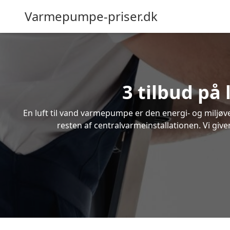
Varmepumpe-priser.dk
3 tilbud på
En luft til vand varmepumpe er den energi- og miljøven
resten af centralvarmeinstallationen. Vi give