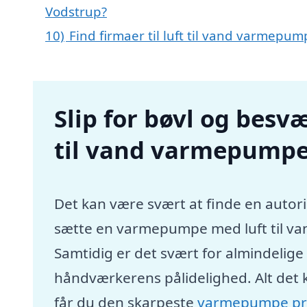
Vodstrup?
10)
Find firmaer til luft til vand varmepu
Slip for bøvl og besvæ
til vand varmepumpe
Det kan være svært at finde en autori
sætte en varmepumpe med luft til va
Samtidig er det svært for almindelig
håndværkerens pålidelighed. Alt det 
får du den skarpeste
varmepumpe pr