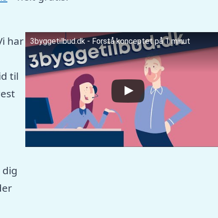
Vi har
3byggetilbud.dk - Forstå konceptet på 1 minut
 til
est
 dig
der