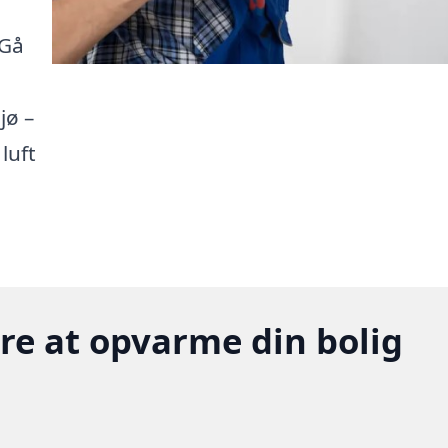
 Gå
jø –
luft
gere at opvarme din bolig