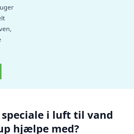
ruger
lt
aven,
e
peciale i luft til vand
up hjælpe med?