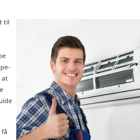
 til
pe
mpe-
 at
re
uide
 få