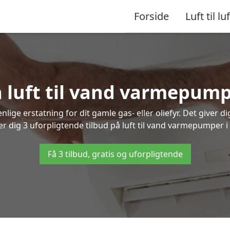
Forside
Luft til luf
å luft til vand varmepump
lige erstatning for dit gamle gas- eller oliefyr. Det giver d
er dig 3 uforpligtende tilbud på luft til vand varmepumper i
Få 3 tilbud, gratis og uforpligtende