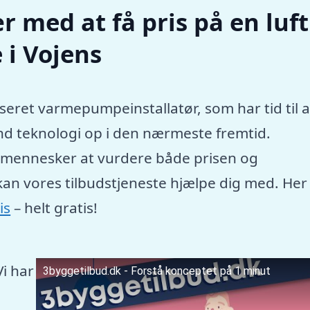
r med at få pris på en luft
i Vojens
seret varmepumpeinstallatør, som har tid til a
nd teknologi op i den nærmeste fremtid.
e mennesker at vurdere både prisen og
kan vores tilbudstjeneste hjælpe dig med. Her
is
– helt gratis!
Vi har
3byggetilbud.dk - Forstå konceptet på 1 minut