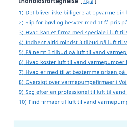
Indholdsfortegnelse
skjul
1)
Det bliver ikke billigere at opvarme din
2)
Slip for bøvl og besvær med at få pris p
3)
Hvad kan et firma med speciale i luft 
4)
Indhent altid mindst 3 tilbud på luft t
5)
Få nemt 3 tilbud på luft til vand varme
6)
Hvad koster luft til vand varmepumper i
7)
Hvad er med til at bestemme prisen på 
8)
Oversigt over varmepumpefirmaer i Vo
9)
Søg efter en professionel til luft til v
10)
Find firmaer til luft til vand varmepu