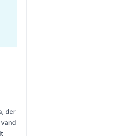
a, der
l vand
it