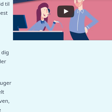
 til
est
 dig
der
ruger
lt
aven,
e