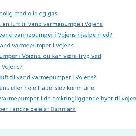
 bolig med olie og gas
å en luft til vand varmepumpe i Vojens
til vand varmepumper i Vojens hjælpe med?
il vand varmepumper i Vojens
pumper i Vojens, du kan være tryg ved
 Vojens?
luft til vand varmepumper i Vojens?
jens eller hele Haderslev kommune
and varmepumper i de omkringliggende byer til Voje
mper i andre dele af Danmark