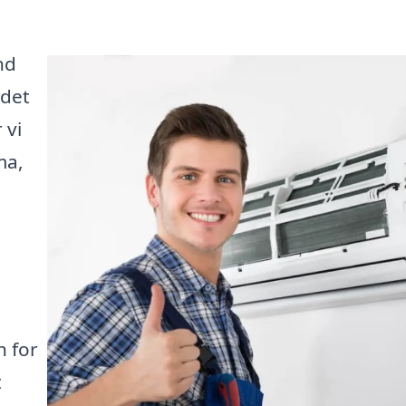
nd
 det
 vi
ma,
 for
t