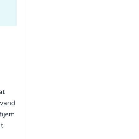
at
l vand
 hjem
at