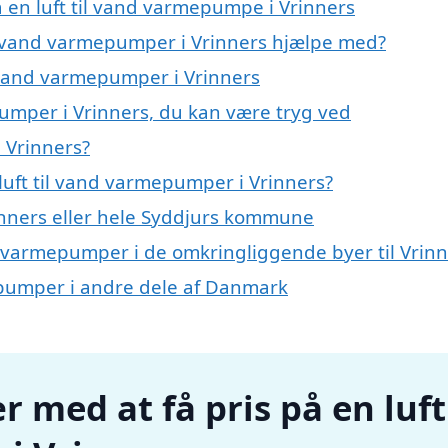
å en luft til vand varmepumpe i Vrinners
til vand varmepumper i Vrinners hjælpe med?
il vand varmepumper i Vrinners
pumper i Vrinners, du kan være tryg ved
 Vrinners?
luft til vand varmepumper i Vrinners?
nners eller hele Syddjurs kommune
and varmepumper i de omkringliggende byer til Vrin
mepumper i andre dele af Danmark
r med at få pris på en luft