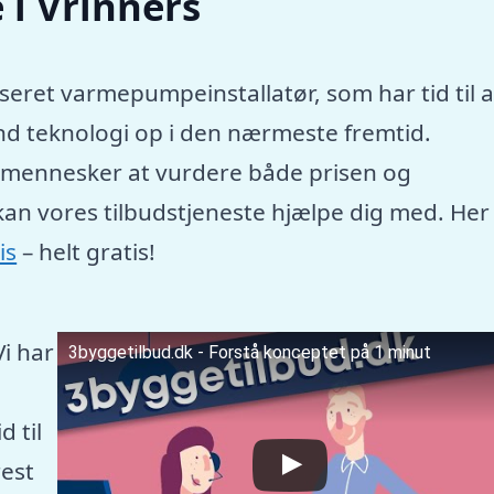
i Vrinners
seret varmepumpeinstallatør, som har tid til a
nd teknologi op i den nærmeste fremtid.
e mennesker at vurdere både prisen og
kan vores tilbudstjeneste hjælpe dig med. Her
is
– helt gratis!
Vi har
3byggetilbud.dk - Forstå konceptet på 1 minut
 til
est