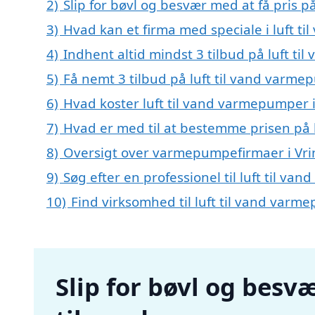
2)
Slip for bøvl og besvær med at få pris p
3)
Hvad kan et firma med speciale i luft 
4)
Indhent altid mindst 3 tilbud på luft t
5)
Få nemt 3 tilbud på luft til vand varme
6)
Hvad koster luft til vand varmepumper i
7)
Hvad er med til at bestemme prisen på 
8)
Oversigt over varmepumpefirmaer i Vri
9)
Søg efter en professionel til luft til v
10)
Find virksomhed til luft til vand var
Slip for bøvl og besvæ