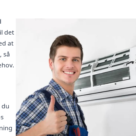
d
l det
ed at
, så
ehov.
t du
os
sning