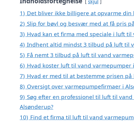
Indholdsfortegnelse
skjul
1)
Det bliver ikke billigere at opvarme din
2)
Slip for bøvl og besvær med at få pris 
3)
Hvad kan et firma med speciale i luft 
4)
Indhent altid mindst 3 tilbud på luft t
5)
Få nemt 3 tilbud på luft til vand varm
6)
Hvad koster luft til vand varmepumper 
7)
Hvad er med til at bestemme prisen på 
8)
Oversigt over varmepumpefirmaer i Als
9)
Søg efter en professionel til luft til v
Alsønderup?
10)
Find et firma til luft til vand varmep