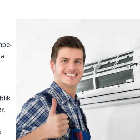
mpe-
ra
blik
r,
e