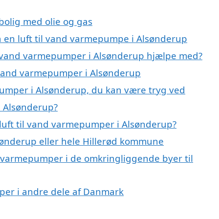
 bolig med olie og gas
på en luft til vand varmepumpe i Alsønderup
til vand varmepumper i Alsønderup hjælpe med?
il vand varmepumper i Alsønderup
epumper i Alsønderup, du kan være tryg ved
i Alsønderup?
luft til vand varmepumper i Alsønderup?
ønderup eller hele Hillerød kommune
and varmepumper i de omkringliggende byer til
umper i andre dele af Danmark