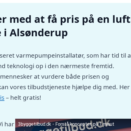
r med at få pris på en luft
 i Alsønderup
seret varmepumpeinstallatør, som har tid til a
nd teknologi op i den nærmeste fremtid.
e mennesker at vurdere både prisen og
kan vores tilbudstjeneste hjælpe dig med. Her
is
– helt gratis!
Vi har
3byggetilbud.dk - Forstå konceptet på 1 minut