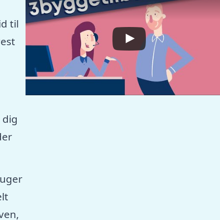
 til
est
 dig
der
ruger
lt
aven,