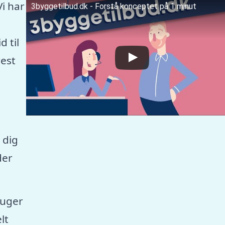
Vi har
3byggetilbud.dk - Forstå konceptet på 1 minut
 til
est
 dig
der
ruger
lt