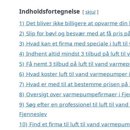
Indholdsfortegnelse
skjul
1)
Det bliver ikke billigere at opvarme din
2)
Slip for bøvl og besvær med at få pris p
3)
Hvad kan et firma med speciale i luft 
4)
Indhent altid mindst 3 tilbud på luft t
5)
Få nemt 3 tilbud på luft til vand varme
6)
Hvad koster luft til vand varmepumper i
7)
Hvad er med til at bestemme prisen på 
8)
Oversigt over varmepumpefirmaer i Fje
9)
Søg efter en professionel til luft til v
Fjenneslev
10)
Find et firma til luft til vand varmep