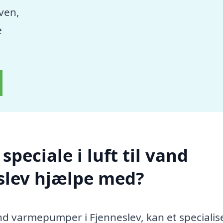
aven,
e
peciale i luft til vand
slev hjælpe med?
vand varmepumper i Fjenneslev, kan et specialis