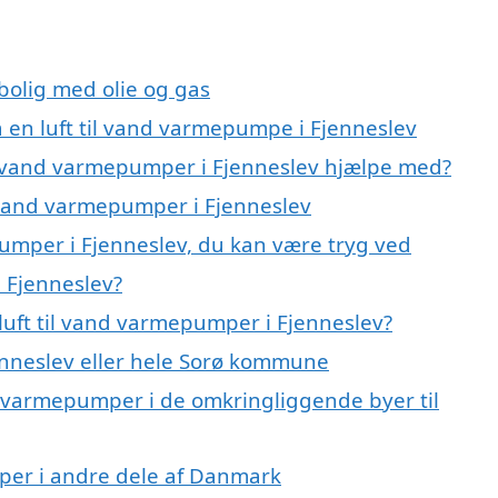
 bolig med olie og gas
å en luft til vand varmepumpe i Fjenneslev
til vand varmepumper i Fjenneslev hjælpe med?
il vand varmepumper i Fjenneslev
pumper i Fjenneslev, du kan være tryg ved
 Fjenneslev?
luft til vand varmepumper i Fjenneslev?
nneslev eller hele Sorø kommune
and varmepumper i de omkringliggende byer til
umper i andre dele af Danmark