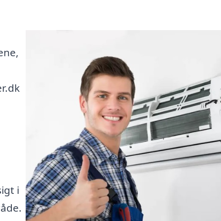
ene,
r.dk
igt i
råde.