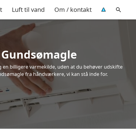
t
Luft til vand
Om / kontakt
 i Gundsømagle
ig en billigere varmekilde, uden at du behøver udskifte
undsømagle fra håndværkere, vi kan stå inde for.