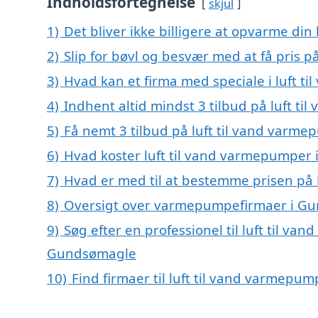
Indholdsfortegnelse
skjul
1)
Det bliver ikke billigere at opvarme din
2)
Slip for bøvl og besvær med at få pris
3)
Hvad kan et firma med speciale i luft
4)
Indhent altid mindst 3 tilbud på luft 
5)
Få nemt 3 tilbud på luft til vand varm
6)
Hvad koster luft til vand varmepumper
7)
Hvad er med til at bestemme prisen på
8)
Oversigt over varmepumpefirmaer i Gu
9)
Søg efter en professionel til luft til v
Gundsømagle
10)
Find firmaer til luft til vand varmepu