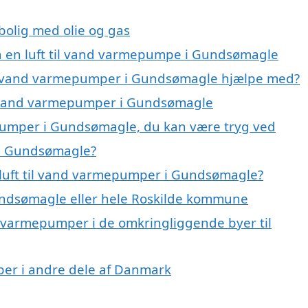
 bolig med olie og gas
 på en luft til vand varmepumpe i Gundsømagle
 til vand varmepumper i Gundsømagle hjælpe med?
til vand varmepumper i Gundsømagle
epumper i Gundsømagle, du kan være tryg ved
 i Gundsømagle?
 luft til vand varmepumper i Gundsømagle?
ndsømagle eller hele Roskilde kommune
and varmepumper i de omkringliggende byer til
mper i andre dele af Danmark