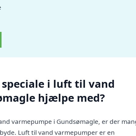
e
peciale i luft til vand
ømagle hjælpe med?
til vand varmepumpe i Gundsømagle, er der ma
ilbyde. Luft til vand varmepumper er en