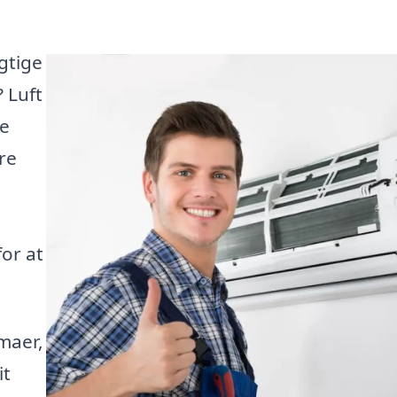
gtige
 Luft
de
re
for at
rmaer,
it