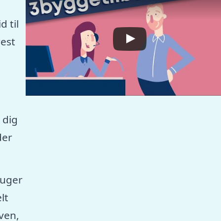
 til
est
 dig
der
ruger
lt
aven,