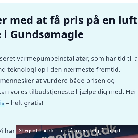
r med at få pris på en luft
e i Gundsømagle
seret varmepumpeinstallatør, som har tid til a
nd teknologi op i den nærmeste fremtid.
e mennesker at vurdere både prisen og
kan vores tilbudstjeneste hjælpe dig med. Her
is
– helt gratis!
Vi har
3byggetilbud.dk - Forstå konceptet på 1 minut