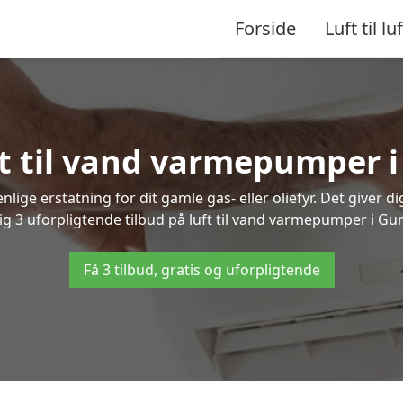
Forside
Luft til luf
uft til vand varmepumper
lige erstatning for dit gamle gas- eller oliefyr. Det giver d
dig 3 uforpligtende tilbud på luft til vand varmepumper i G
Få 3 tilbud, gratis og uforpligtende