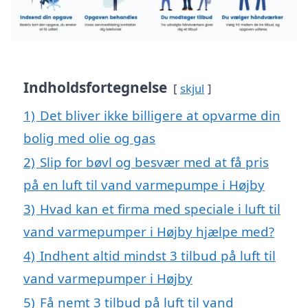
Indholdsfortegnelse
skjul
1)
Det bliver ikke billigere at opvarme din
bolig med olie og gas
2)
Slip for bøvl og besvær med at få pris
på en luft til vand varmepumpe i Højby
3)
Hvad kan et firma med speciale i luft til
vand varmepumper i Højby hjælpe med?
4)
Indhent altid mindst 3 tilbud på luft til
vand varmepumper i Højby
5)
Få nemt 3 tilbud på luft til vand