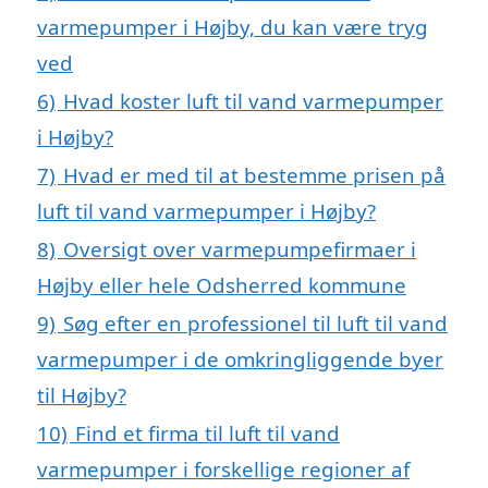
varmepumper i Højby, du kan være tryg
ved
6)
Hvad koster luft til vand varmepumper
i Højby?
7)
Hvad er med til at bestemme prisen på
luft til vand varmepumper i Højby?
8)
Oversigt over varmepumpefirmaer i
Højby eller hele Odsherred kommune
9)
Søg efter en professionel til luft til vand
varmepumper i de omkringliggende byer
til Højby?
10)
Find et firma til luft til vand
varmepumper i forskellige regioner af