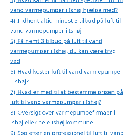
vand varmepumper i Ishøj hjælpe med?
4)
Indhent altid mindst 3 tilbud på luft til
vand varmepumper i Ishøj
5)
Få nemt 3 tilbud på luft til vand
varmepumper i Ishøj, du kan være tryg
ved
6)
Hvad koster luft til vand varmepumper
i Ishøj?
7)
Hvad er med til at bestemme prisen på
luft til vand varmepumper i Ishøj?
8)
Oversigt over varmepumpefirmaer i
Ishøj eller hele Ishøj kommune
9)
Søg efter en professionel til luft til vand