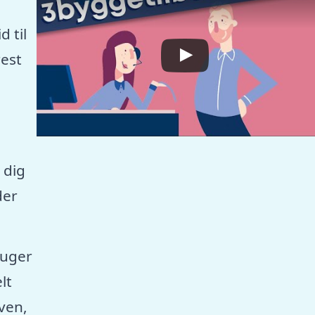
 til
est
 dig
der
ruger
lt
aven,