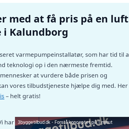
r med at få pris på en luft
 i Kalundborg
seret varmepumpeinstallatør, som har tid til a
nd teknologi op i den nærmeste fremtid.
e mennesker at vurdere både prisen og
kan vores tilbudstjeneste hjælpe dig med. Her
is
– helt gratis!
Vi har
3byggetilbud.dk - Forstå konceptet på 1 minut