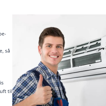
pe-
e, så
is
ft til
i