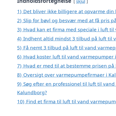
Indholdsfortegnelse
skjul
1)
Det bliver ikke billigere at opvarme din
2)
Slip for bøvl og besvær med at få pris 
3)
Hvad kan et firma med speciale i luft 
4)
Indhent altid mindst 3 tilbud på luft t
5)
Få nemt 3 tilbud på luft til vand varm
6)
Hvad koster luft til vand varmepumper 
7)
Hvad er med til at bestemme prisen på 
8)
Oversigt over varmepumpefirmaer i Ka
9)
Søg efter en professionel til luft til v
Kalundborg?
10)
Find et firma til luft til vand varmep