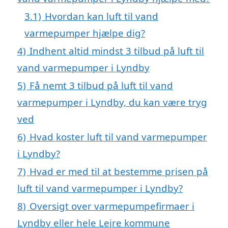
3.1)
Hvordan kan luft til vand
varmepumper hjælpe dig?
4)
Indhent altid mindst 3 tilbud på luft til
vand varmepumper i Lyndby
5)
Få nemt 3 tilbud på luft til vand
varmepumper i Lyndby, du kan være tryg
ved
6)
Hvad koster luft til vand varmepumper
i Lyndby?
7)
Hvad er med til at bestemme prisen på
luft til vand varmepumper i Lyndby?
8)
Oversigt over varmepumpefirmaer i
Lyndby eller hele Lejre kommune