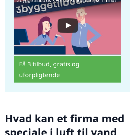
3byggetilbud.dk - Forstå konceptet på 1 minut
Få 3 tilbud, gratis og
uforpligtende
Hvad kan et firma med
speciale i luft til vand