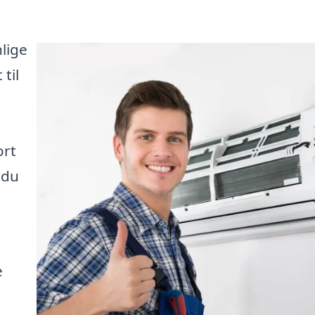
nlige
til
ort
 du
e