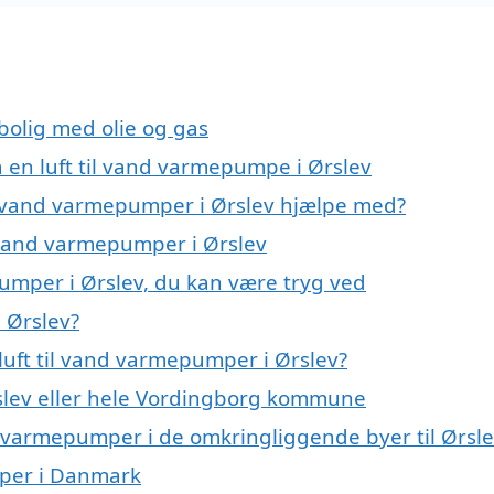
 bolig med olie og gas
å en luft til vand varmepumpe i Ørslev
til vand varmepumper i Ørslev hjælpe med?
il vand varmepumper i Ørslev
pumper i Ørslev, du kan være tryg ved
 Ørslev?
luft til vand varmepumper i Ørslev?
slev eller hele Vordingborg kommune
and varmepumper i de omkringliggende byer til Ørsl
umper i Danmark