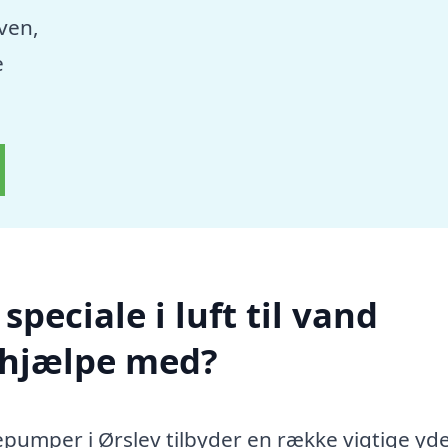
aven,
e
peciale i luft til vand
 hjælpe med?
mepumper i Ørslev tilbyder en række vigtige yde