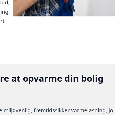
bud,
ing,
rt
gere at opvarme din bolig
re miljøvenlig, fremtidssikker varmeløsning, jo