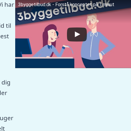
Vi har
3byggetilbud.dk - Forstå konceptet på 1 minut
 til
est
 dig
der
ruger
lt