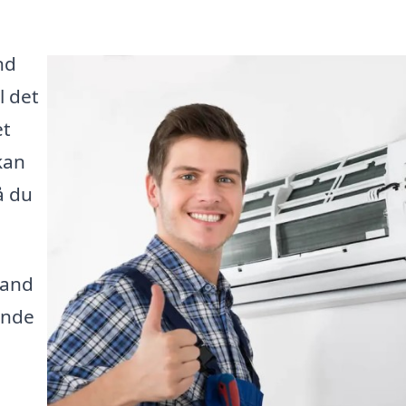
nd
l det
et
kan
å du
vand
ende