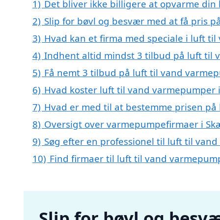
1)
Det bliver ikke billigere at opvarme din
2)
Slip for bøvl og besvær med at få pris 
3)
Hvad kan et firma med speciale i luft 
4)
Indhent altid mindst 3 tilbud på luft t
5)
Få nemt 3 tilbud på luft til vand varm
6)
Hvad koster luft til vand varmepumper 
7)
Hvad er med til at bestemme prisen på 
8)
Oversigt over varmepumpefirmaer i Sk
9)
Søg efter en professionel til luft til 
10)
Find firmaer til luft til vand varmepu
Slip for bøvl og besvæ