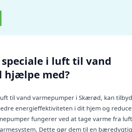
peciale i luft til vand
 hjælpe med?
 luft til vand varmepumper i Skærød, kan tilby
rbedre energieffektiviteten i dit hjem og reduc
mepumper fungerer ved at tage varme fra luf
 varmesystem. Dette gør dem til en bæredygti