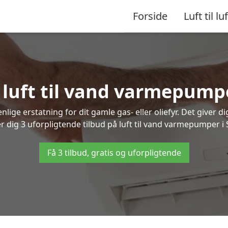
Forside
Luft til luf
å luft til vand varmepump
lige erstatning for dit gamle gas- eller oliefyr. Det giver d
er dig 3 uforpligtende tilbud på luft til vand varmepumper i
Få 3 tilbud, gratis og uforpligtende