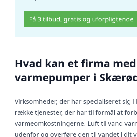
Få 3 tilbud, gratis og uforpligtende
Hvad kan et firma med s
varmepumper i Skærød
Virksomheder, der har specialiseret sig i
række tjenester, der har til formål at fo
varmeomkostningerne. Luft til vand var
udenfor og overføre den til vandet i dit