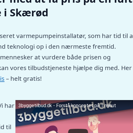
 i Skærød
seret varmepumpeinstallatør, som har tid til a
nd teknologi op i den nærmeste fremtid.
e mennesker at vurdere både prisen og
kan vores tilbudstjeneste hjælpe dig med. Her
is
– helt gratis!
Vi har
3byggetilbud.dk - Forstå konceptet på 1 minut
 til