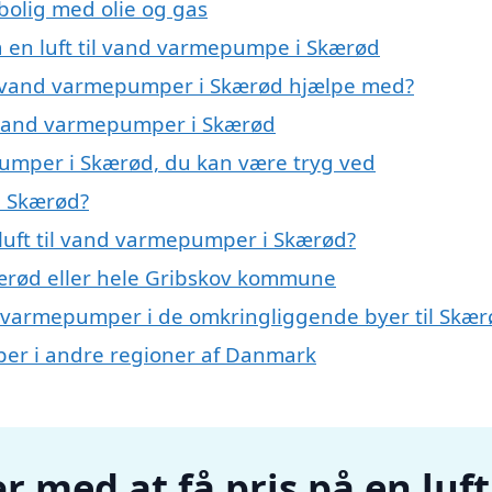
 bolig med olie og gas
på en luft til vand varmepumpe i Skærød
til vand varmepumper i Skærød hjælpe med?
il vand varmepumper i Skærød
epumper i Skærød, du kan være tryg ved
i Skærød?
luft til vand varmepumper i Skærød?
ærød eller hele Gribskov kommune
vand varmepumper i de omkringliggende byer til Skæ
mper i andre regioner af Danmark
r med at få pris på en luft