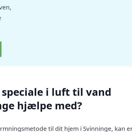
aven,
e
peciale i luft til vand
nge hjælpe med?
rmningsmetode til dit hjem i Svinninge, kan en