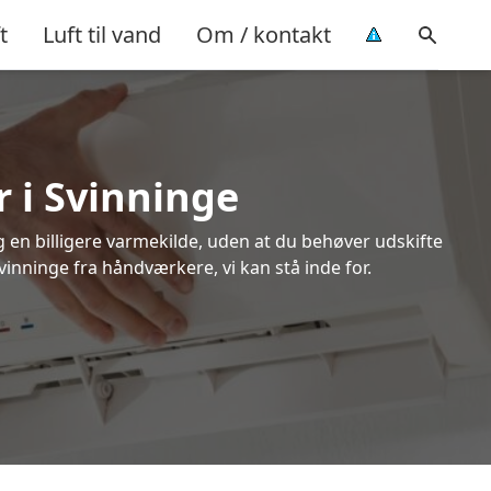
t
Luft til vand
Om / kontakt
r i Svinninge
ig en billigere varmekilde, uden at du behøver udskifte
vinninge fra håndværkere, vi kan stå inde for.