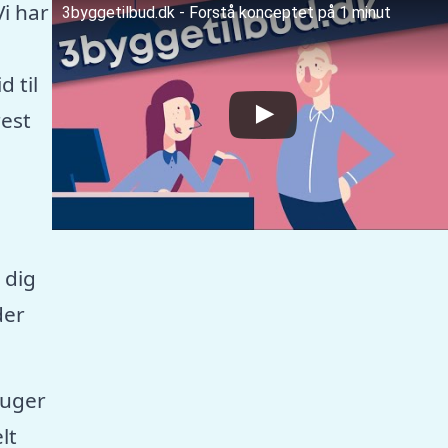
Vi har
3byggetilbud.dk - Forstå konceptet på 1 minut
 til
est
 dig
der
ruger
lt