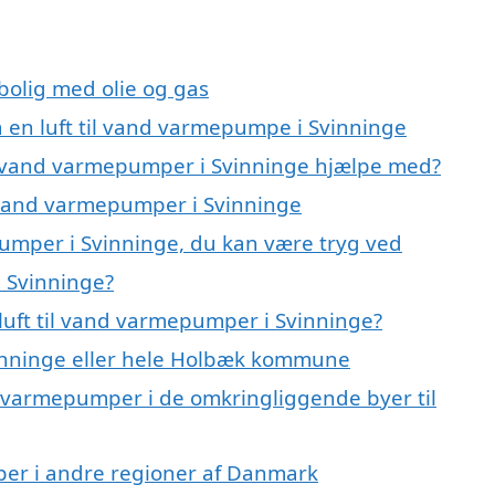
 bolig med olie og gas
på en luft til vand varmepumpe i Svinninge
til vand varmepumper i Svinninge hjælpe med?
il vand varmepumper i Svinninge
pumper i Svinninge, du kan være tryg ved
i Svinninge?
luft til vand varmepumper i Svinninge?
inninge eller hele Holbæk kommune
and varmepumper i de omkringliggende byer til
mper i andre regioner af Danmark