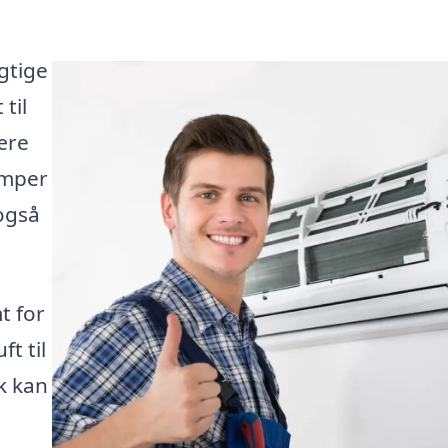
gtige
til
ære
umper
også
t for
ft til
k kan