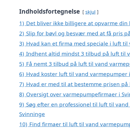
Indholdsfortegnelse
skjul
1)
Det bliver ikke billigere at opvarme din
2)
Slip for bøvl og besvær med at få pris 
3)
Hvad kan et firma med speciale i luft 
4)
Indhent altid mindst 3 tilbud på luft t
5)
Få nemt 3 tilbud på luft til vand varme
6)
Hvad koster luft til vand varmepumper 
7)
Hvad er med til at bestemme prisen på 
8)
Oversigt over varmepumpefirmaer i Sv
9)
Søg efter en professionel til luft til v
Svinninge
10)
Find firmaer til luft til vand varmepu