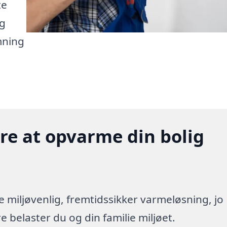
te
ig
mning
gere at opvarme din bolig
re miljøvenlig, fremtidssikker varmeløsning, jo
 belaster du og din familie miljøet.