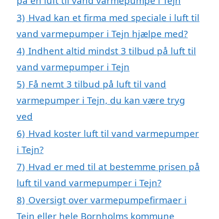
på en luft til vand varmepumpe i Tejn
3)
Hvad kan et firma med speciale i luft til
vand varmepumper i Tejn hjælpe med?
4)
Indhent altid mindst 3 tilbud på luft til
vand varmepumper i Tejn
5)
Få nemt 3 tilbud på luft til vand
varmepumper i Tejn, du kan være tryg
ved
6)
Hvad koster luft til vand varmepumper
i Tejn?
7)
Hvad er med til at bestemme prisen på
luft til vand varmepumper i Tejn?
8)
Oversigt over varmepumpefirmaer i
Tejn eller hele Bornholms kommune