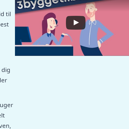
 til
est
 dig
der
ruger
lt
aven,