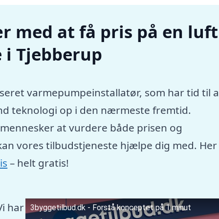
r med at få pris på en luft
 i Tjebberup
seret varmepumpeinstallatør, som har tid til a
nd teknologi op i den nærmeste fremtid.
e mennesker at vurdere både prisen og
kan vores tilbudstjeneste hjælpe dig med. Her
is
– helt gratis!
Vi har
3byggetilbud.dk - Forstå konceptet på 1 minut