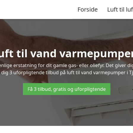
Forside
Luft til luf
luft til vand varmepumpe
lige erstatning for dit gamle gas- eller oliefyr. Det giver d
r dig 3 uforpligtende tilbud på luft til vand varmepumper i T
Få 3 tilbud, gratis og uforpligtende