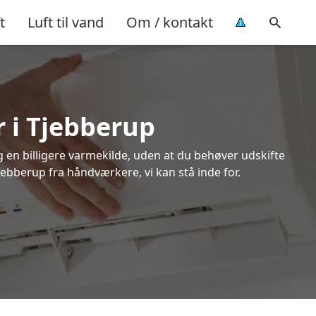
t
Luft til vand
Om / kontakt
r i Tjebberup
ig en billigere varmekilde, uden at du behøver udskifte
jebberup fra håndværkere, vi kan stå inde for.