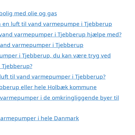
 bolig med olie og gas
på en luft til vand varmepumpe i Tjebberup
til vand varmepumper i Tjebberup hjælpe med?
il vand varmepumper i Tjebberup
epumper i Tjebberup, du kan være tryg ved
i Tjebberup?
luft til vand varmepumper i Tjebberup?
ebberup eller hele Holbæk kommune
and varmepumper i de omkringliggende byer til
and varmepumper i hele Danmark