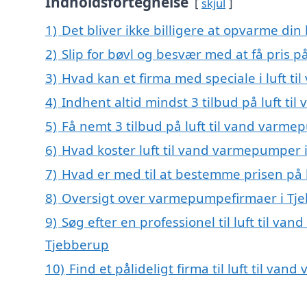
Indholdsfortegnelse
skjul
1)
Det bliver ikke billigere at opvarme din
2)
Slip for bøvl og besvær med at få pris 
3)
Hvad kan et firma med speciale i luft 
4)
Indhent altid mindst 3 tilbud på luft t
5)
Få nemt 3 tilbud på luft til vand varm
6)
Hvad koster luft til vand varmepumper 
7)
Hvad er med til at bestemme prisen på 
8)
Oversigt over varmepumpefirmaer i Tj
9)
Søg efter en professionel til luft til v
Tjebberup
10)
Find et pålideligt firma til luft til v