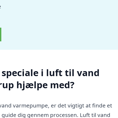
e
peciale i luft til vand
rup hjælpe med?
l vand varmepumpe, er det vigtigt at finde et
n guide dig gennem processen. Luft til vand