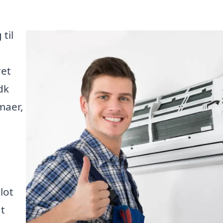
til
ret
dk
rmaer,
lot
at