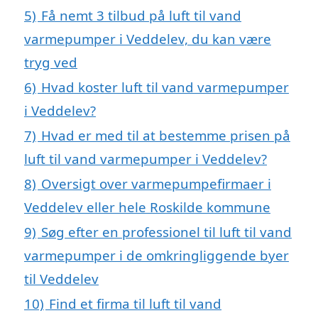
5)
Få nemt 3 tilbud på luft til vand
varmepumper i Veddelev, du kan være
tryg ved
6)
Hvad koster luft til vand varmepumper
i Veddelev?
7)
Hvad er med til at bestemme prisen på
luft til vand varmepumper i Veddelev?
8)
Oversigt over varmepumpefirmaer i
Veddelev eller hele Roskilde kommune
9)
Søg efter en professionel til luft til vand
varmepumper i de omkringliggende byer
til Veddelev
10)
Find et firma til luft til vand