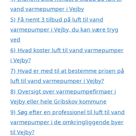
vand varmepumper i Vejby
5)
Få nemt 3 tilbud på luft til vand
varmepumper i Vejby, du kan være tryg
ved
6)
Hvad koster luft til vand varmepumper
i Vejby?
7)
Hvad er med til at bestemme prisen på
luft til vand varmepumper i Vejby?
8)
Oversigt over varmepumpefirmaer i
Vejby eller hele Gribskov kommune
9)
Søg efter en professionel til luft til vand
varmepumper i de omkringliggende byer
til Vejby?