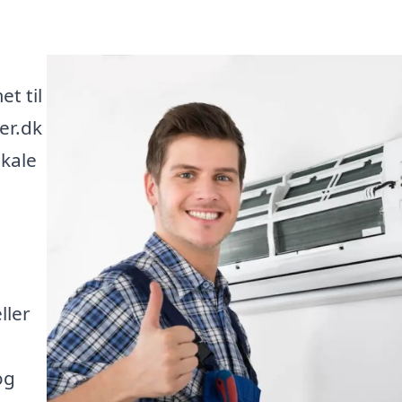
t til
er.dk
okale
ller
e
og