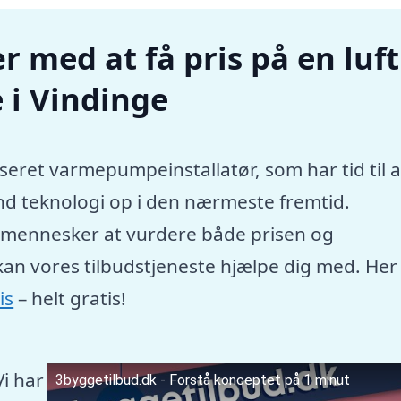
r med at få pris på en luft
 i Vindinge
seret varmepumpeinstallatør, som har tid til a
nd teknologi op i den nærmeste fremtid.
e mennesker at vurdere både prisen og
kan vores tilbudstjeneste hjælpe dig med. Her
is
– helt gratis!
Vi har
3byggetilbud.dk - Forstå konceptet på 1 minut