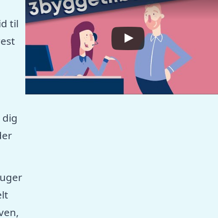
 til
est
 dig
der
ruger
lt
aven,