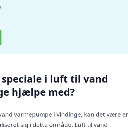
e
peciale i luft til vand
ge hjælpe med?
til vand varmepumpe i Vindinge, kan det være e
aliseret sig i dette område. Luft til vand