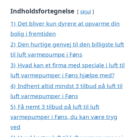
Indholdsfortegnelse
skjul
1)
Det bliver kun dyrere at opvarme din
bolig i fremtiden
2)
Den hurtige genvej til den billigste luft
til luft varmepumpe i Føns
3)
Hvad kan et firma med speciale i luft til
luft varmepumper i Føns hjælpe med?
4)
Indhent altid mindst 3 tilbud på luft til
luft varmepumper i Føns
5)
Få nemt 3 tilbud på luft til luft
varmepumper i Føns, du kan være tryg
ved