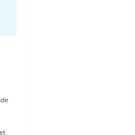
nde
et