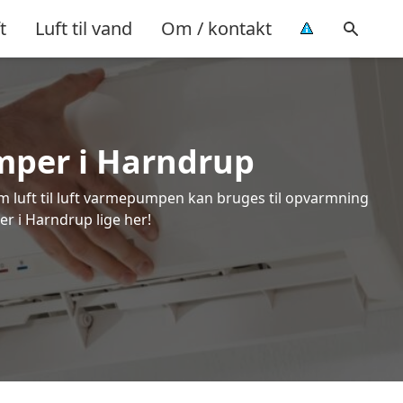
t
Luft til vand
Om / kontakt
umper i Harndrup
om luft til luft varmepumpen kan bruges til opvarmning
er i Harndrup lige her!