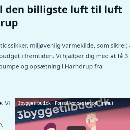
den billigste luft til luft
drup
tidssikker, miljøvenlig varmekilde, som sikrer, 
dget i fremtiden. Vi hjælper dig med at få 3
rmepumpe og opsætning i Harndrup fra
e
. Vi
3byggetilbud.dk - Forstå konceptet på 1 minut
p,