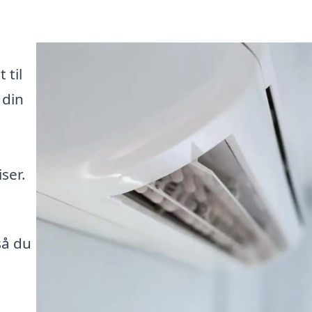
til
 din
ser.
så du