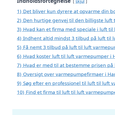
Indholdsfortegnelse
skjul
1)
Det bliver kun dyrere at opvarme din bo
2)
Den hurtige genvej til den billigste luf
3)
Hvad kan et firma med speciale i luft t
4)
Indhent altid mindst 3 tilbud på luft ti
5)
Få nemt 3 tilbud på luft til luft varme
6)
Hvad koster luft til luft varmepumper i
7)
Hvad er med til at bestemme prisen på 
8)
Oversigt over varmepumpefirmaer i Ha
9)
Søg efter en professionel til luft til l
10)
Find et firma til luft til luft varmepu