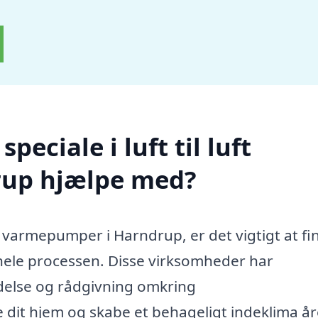
eciale i luft til luft
up hjælpe med?
uft varmepumper i Harndrup, er det vigtigt at fi
 hele processen. Disse virksomheder har
oldelse og rådgivning omkring
dit hjem og skabe et behageligt indeklima år