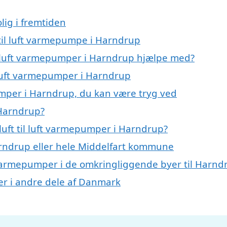
lig i fremtiden
t til luft varmepumpe i Harndrup
il luft varmepumper i Harndrup hjælpe med?
l luft varmepumper i Harndrup
pumper i Harndrup, du kan være tryg ved
 Harndrup?
luft til luft varmepumper i Harndrup?
rndrup eller hele Middelfart kommune
uft varmepumper i de omkringliggende byer til Harnd
mper i andre dele af Danmark