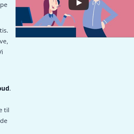
mpe
tis.
ve,
Vi
lbud
.
 til
nde