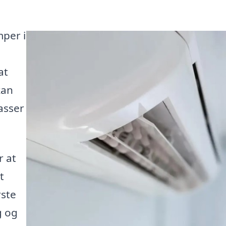
mper i
at
kan
asser
r at
t
rste
g og