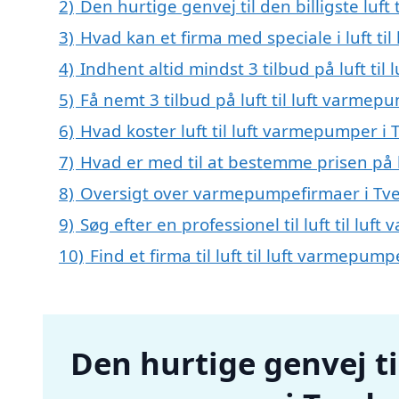
2)
Den hurtige genvej til den billigste luft
3)
Hvad kan et firma med speciale i luft t
4)
Indhent altid mindst 3 tilbud på luft ti
5)
Få nemt 3 tilbud på luft til luft varmep
6)
Hvad koster luft til luft varmepumper i 
7)
Hvad er med til at bestemme prisen på l
8)
Oversigt over varmepumpefirmaer i Tv
9)
Søg efter en professionel til luft til l
10)
Find et firma til luft til luft varmepu
Den hurtige genvej til 