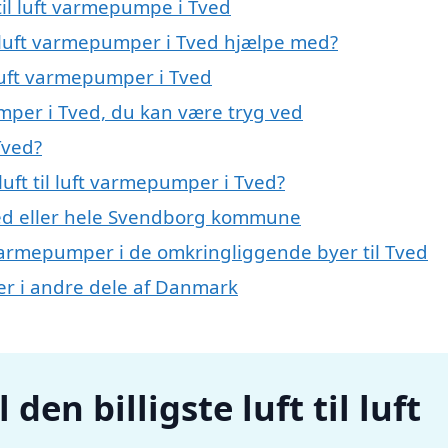
 til luft varmepumpe i Tved
il luft varmepumper i Tved hjælpe med?
l luft varmepumper i Tved
umper i Tved, du kan være tryg ved
Tved?
uft til luft varmepumper i Tved?
ed eller hele Svendborg kommune
uft varmepumper i de omkringliggende byer til Tved
mper i andre dele af Danmark
den billigste luft til luft