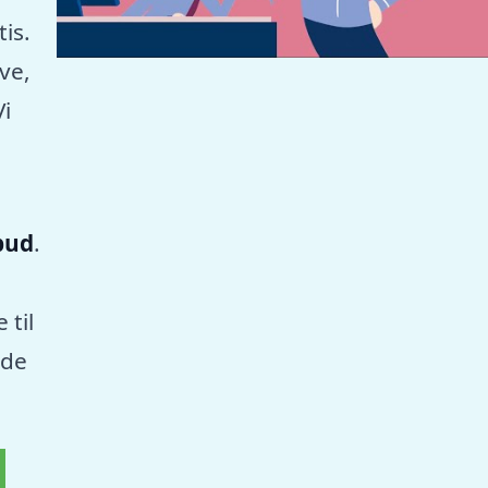
tis.
ve,
Vi
lbud
.
 til
nde