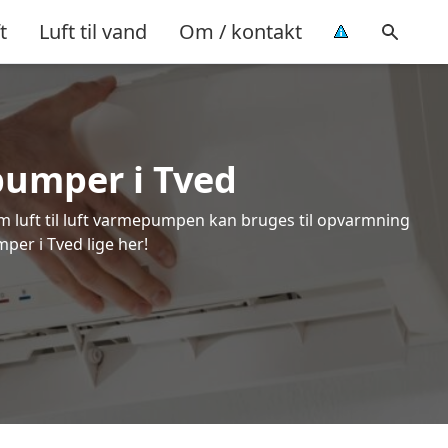
t
Luft til vand
Om / kontakt
epumper i Tved
om luft til luft varmepumpen kan bruges til opvarmning
per i Tved lige her!