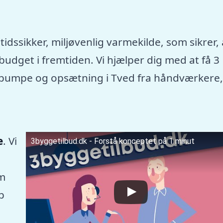
tidssikker, miljøvenlig varmekilde, som sikrer, 
dget i fremtiden. Vi hjælper dig med at få 3
rmepumpe og opsætning i Tved fra håndværkere
e
. Vi
3byggetilbud.dk - Forstå konceptet på 1 minut
m
p