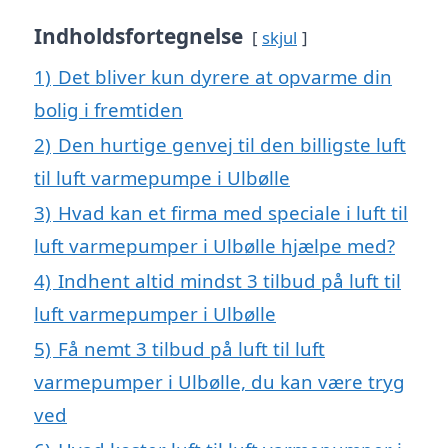
Indholdsfortegnelse
skjul
1)
Det bliver kun dyrere at opvarme din
bolig i fremtiden
2)
Den hurtige genvej til den billigste luft
til luft varmepumpe i Ulbølle
3)
Hvad kan et firma med speciale i luft til
luft varmepumper i Ulbølle hjælpe med?
4)
Indhent altid mindst 3 tilbud på luft til
luft varmepumper i Ulbølle
5)
Få nemt 3 tilbud på luft til luft
varmepumper i Ulbølle, du kan være tryg
ved