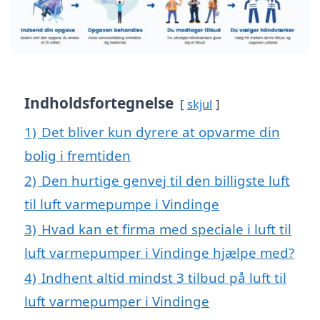
Indholdsfortegnelse
skjul
1)
Det bliver kun dyrere at opvarme din
bolig i fremtiden
2)
Den hurtige genvej til den billigste luft
til luft varmepumpe i Vindinge
3)
Hvad kan et firma med speciale i luft til
luft varmepumper i Vindinge hjælpe med?
4)
Indhent altid mindst 3 tilbud på luft til
luft varmepumper i Vindinge