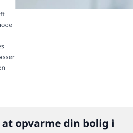
ft
mode
es
passer
en
 at opvarme din bolig i