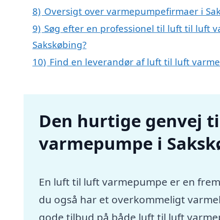
8)
Oversigt over varmepumpefirmaer i Sa
9)
Søg efter en professionel til luft til lu
Sakskøbing?
10)
Find en leverandør af luft til luft va
Den hurtige genvej til 
varmepumpe i Saksk
En luft til luft varmepumpe er en frem
du også har et overkommeligt varmebu
gode tilbud på både luft til luft var