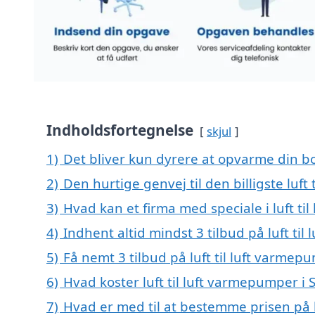
Indholdsfortegnelse
skjul
1)
Det bliver kun dyrere at opvarme din bo
2)
Den hurtige genvej til den billigste luf
3)
Hvad kan et firma med speciale i luft t
4)
Indhent altid mindst 3 tilbud på luft ti
5)
Få nemt 3 tilbud på luft til luft varme
6)
Hvad koster luft til luft varmepumper i
7)
Hvad er med til at bestemme prisen på l