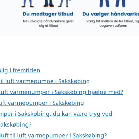
lig i fremtiden
t til luft varmepumpe i Sakskøbing
il luft varmepumper i Sakskøbing hjælpe med?
l luft varmepumper i Sakskøbing
pumper i Sakskøbing, du kan være tryg ved
 Sakskøbing?
uft til luft varmepumper i Sakskøbing?