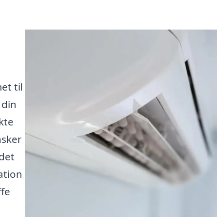
t til
 din
kte
nsker
 det
ation
ffe