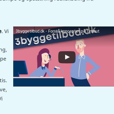
e
. Vi
3byggetilbud.dk - Forstå konceptet på 1 minut
ng,
mpe
tis.
ve,
Vi