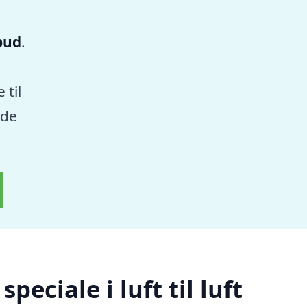
lbud
.
 til
nde
eciale i luft til luft