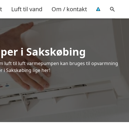
t
Luft til vand
Om / kontakt
mper i Sakskøbing
om luft til luft varmepumpen kan bruges til opvarmning
r i Sakskøbing lige her!