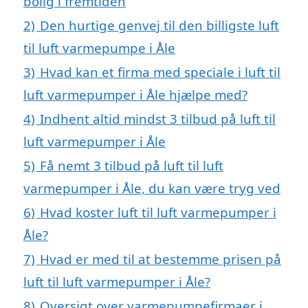
bolig i fremtiden
2)
Den hurtige genvej til den billigste luft
til luft varmepumpe i Åle
3)
Hvad kan et firma med speciale i luft til
luft varmepumper i Åle hjælpe med?
4)
Indhent altid mindst 3 tilbud på luft til
luft varmepumper i Åle
5)
Få nemt 3 tilbud på luft til luft
varmepumper i Åle, du kan være tryg ved
6)
Hvad koster luft til luft varmepumper i
Åle?
7)
Hvad er med til at bestemme prisen på
luft til luft varmepumper i Åle?
8)
Oversigt over varmepumpefirmaer i