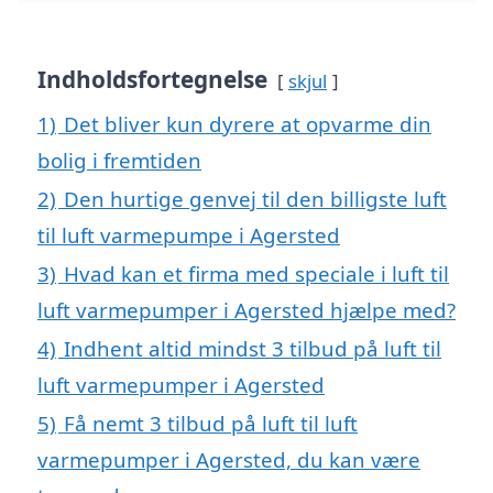
Indholdsfortegnelse
skjul
1)
Det bliver kun dyrere at opvarme din
bolig i fremtiden
2)
Den hurtige genvej til den billigste luft
til luft varmepumpe i Agersted
3)
Hvad kan et firma med speciale i luft til
luft varmepumper i Agersted hjælpe med?
4)
Indhent altid mindst 3 tilbud på luft til
luft varmepumper i Agersted
5)
Få nemt 3 tilbud på luft til luft
varmepumper i Agersted, du kan være