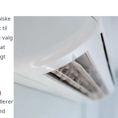
miske
til
 valg
at
igt
g
llerer
Med