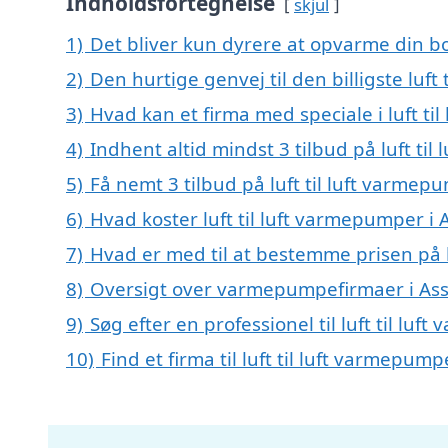
Indholdsfortegnelse
skjul
1)
Det bliver kun dyrere at opvarme din bo
2)
Den hurtige genvej til den billigste luft
3)
Hvad kan et firma med speciale i luft t
4)
Indhent altid mindst 3 tilbud på luft til
5)
Få nemt 3 tilbud på luft til luft varmep
6)
Hvad koster luft til luft varmepumper i 
7)
Hvad er med til at bestemme prisen på l
8)
Oversigt over varmepumpefirmaer i Ass
9)
Søg efter en professionel til luft til lu
10)
Find et firma til luft til luft varmepu