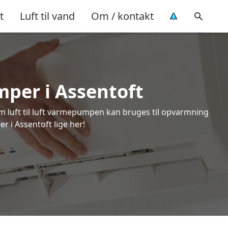
t
Luft til vand
Om / kontakt
mper i Assentoft
om luft til luft varmepumpen kan bruges til opvarmning
r i Assentoft lige her!