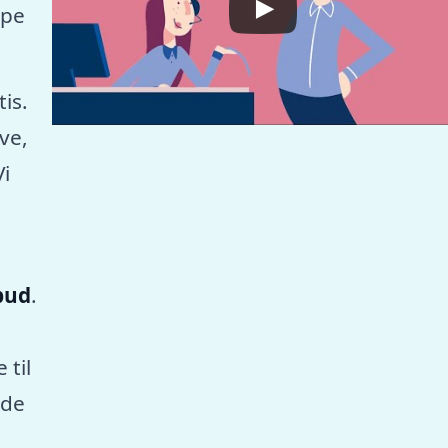
mpe
tis.
ve,
Vi
lbud
.
 til
nde