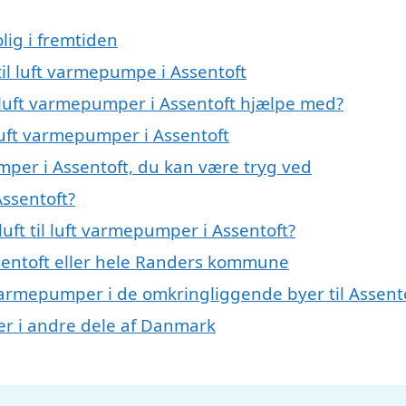
lig i fremtiden
 til luft varmepumpe i Assentoft
il luft varmepumper i Assentoft hjælpe med?
 luft varmepumper i Assentoft
umper i Assentoft, du kan være tryg ved
Assentoft?
uft til luft varmepumper i Assentoft?
entoft eller hele Randers kommune
ft varmepumper i de omkringliggende byer til Assent
mper i andre dele af Danmark