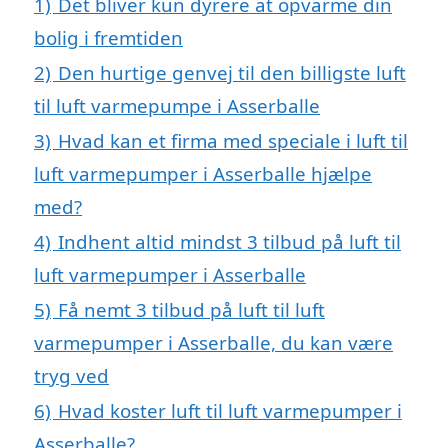
1)
Det bliver kun dyrere at opvarme din
bolig i fremtiden
2)
Den hurtige genvej til den billigste luft
til luft varmepumpe i Asserballe
3)
Hvad kan et firma med speciale i luft til
luft varmepumper i Asserballe hjælpe
med?
4)
Indhent altid mindst 3 tilbud på luft til
luft varmepumper i Asserballe
5)
Få nemt 3 tilbud på luft til luft
varmepumper i Asserballe, du kan være
tryg ved
6)
Hvad koster luft til luft varmepumper i
Asserballe?