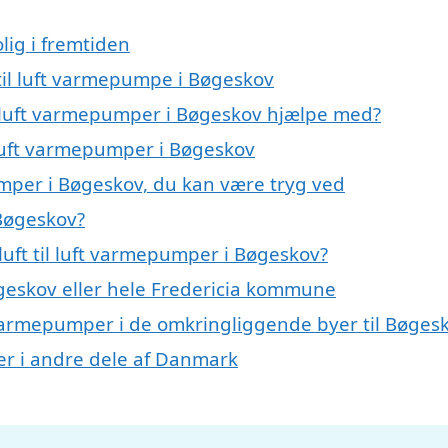
lig i fremtiden
t til luft varmepumpe i Bøgeskov
il luft varmepumper i Bøgeskov hjælpe med?
l luft varmepumper i Bøgeskov
pumper i Bøgeskov, du kan være tryg ved
 Bøgeskov?
uft til luft varmepumper i Bøgeskov?
eskov eller hele Fredericia kommune
uft varmepumper i de omkringliggende byer til Bøges
mper i andre dele af Danmark