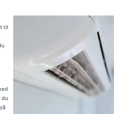
til
du
ghed
å du
 på