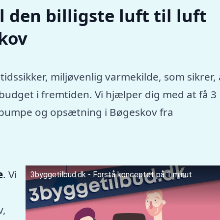
den billigste luft til luft
kov
tidssikker, miljøvenlig varmekilde, som sikrer, 
dget i fremtiden. Vi hjælper dig med at få 3
rmepumpe og opsætning i Bøgeskov fra
e
. Vi
3byggetilbud.dk - Forstå konceptet på 1 minut
v,