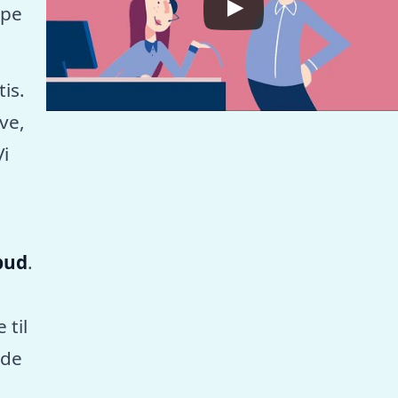
mpe
tis.
ve,
Vi
lbud
.
 til
nde