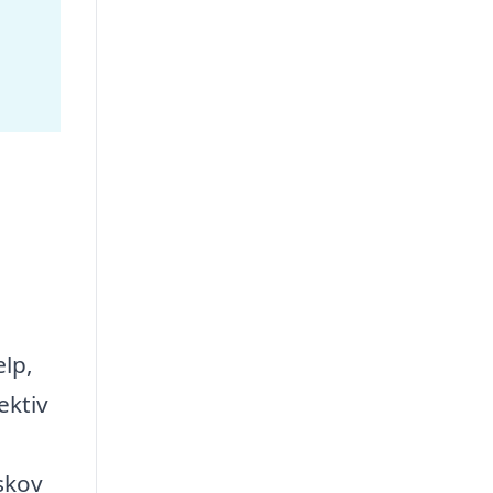
ælp,
ektiv
skov