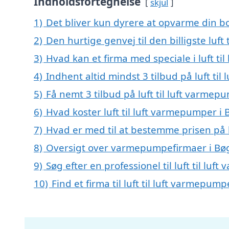
Indholdsfortegnelse
skjul
1)
Det bliver kun dyrere at opvarme din bo
2)
Den hurtige genvej til den billigste luf
3)
Hvad kan et firma med speciale i luft t
4)
Indhent altid mindst 3 tilbud på luft ti
5)
Få nemt 3 tilbud på luft til luft varme
6)
Hvad koster luft til luft varmepumper i
7)
Hvad er med til at bestemme prisen på l
8)
Oversigt over varmepumpefirmaer i Bøg
9)
Søg efter en professionel til luft til l
10)
Find et firma til luft til luft varmepu