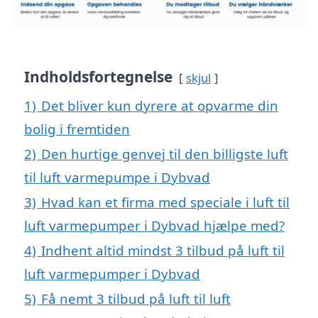
Indholdsfortegnelse
skjul
1)
Det bliver kun dyrere at opvarme din
bolig i fremtiden
2)
Den hurtige genvej til den billigste luft
til luft varmepumpe i Dybvad
3)
Hvad kan et firma med speciale i luft til
luft varmepumper i Dybvad hjælpe med?
4)
Indhent altid mindst 3 tilbud på luft til
luft varmepumper i Dybvad
5)
Få nemt 3 tilbud på luft til luft