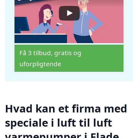
Få 3 tilbud, gratis og
uforpligtende
Hvad kan et firma med
speciale i luft til luft
varmepumper i Flade