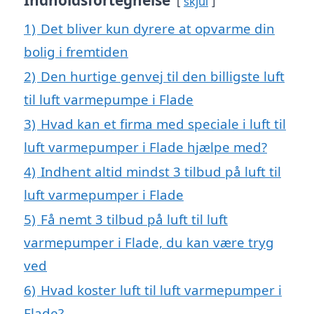
Indholdsfortegnelse
skjul
1)
Det bliver kun dyrere at opvarme din
bolig i fremtiden
2)
Den hurtige genvej til den billigste luft
til luft varmepumpe i Flade
3)
Hvad kan et firma med speciale i luft til
luft varmepumper i Flade hjælpe med?
4)
Indhent altid mindst 3 tilbud på luft til
luft varmepumper i Flade
5)
Få nemt 3 tilbud på luft til luft
varmepumper i Flade, du kan være tryg
ved
6)
Hvad koster luft til luft varmepumper i
Flade?