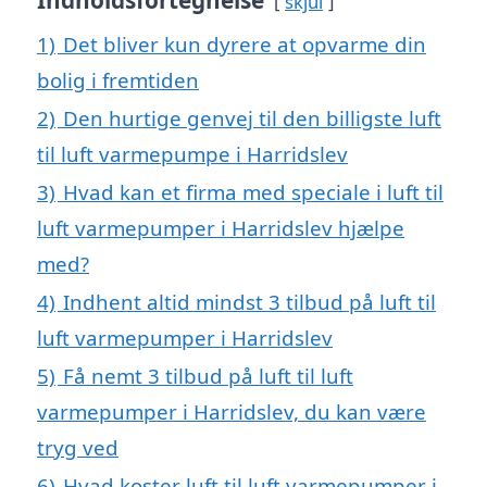
Indholdsfortegnelse
skjul
1)
Det bliver kun dyrere at opvarme din
bolig i fremtiden
2)
Den hurtige genvej til den billigste luft
til luft varmepumpe i Harridslev
3)
Hvad kan et firma med speciale i luft til
luft varmepumper i Harridslev hjælpe
med?
4)
Indhent altid mindst 3 tilbud på luft til
luft varmepumper i Harridslev
5)
Få nemt 3 tilbud på luft til luft
varmepumper i Harridslev, du kan være
tryg ved
6)
Hvad koster luft til luft varmepumper i