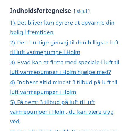
Indholdsfortegnelse
skjul
1)
Det bliver kun dyrere at opvarme din
bolig i fremtiden
2)
Den hurtige genvej til den billigste luft
til luft varmepumpe i Holm
3)
Hvad kan et firma med speciale i luft til
luft varmepumper i Holm hjælpe med?
4)
Indhent altid mindst 3 tilbud på luft til
luft varmepumper i Holm
5)
Få nemt 3 tilbud på luft til luft
varmepumper i Holm, du kan være tryg
ved