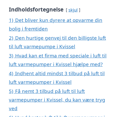
Indholdsfortegnelse
skjul
1)
Det bliver kun dyrere at opvarme din
bolig i fremtiden
2)
Den hurtige genvej til den billigste luft
til luft varmepumpe i Kvissel
3)
Hvad kan et firma med speciale i luft til
luft varmepumper i Kvissel hjælpe med?
4)
Indhent altid mindst 3 tilbud på luft til
luft varmepumper i Kvissel
5)
Få nemt 3 tilbud på luft til luft
varmepumper i Kvissel, du kan være tryg
ved