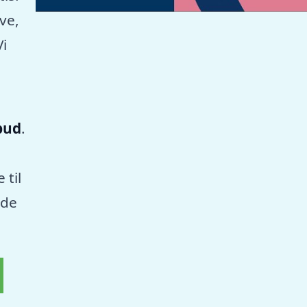
ve,
Vi
lbud
.
 til
nde