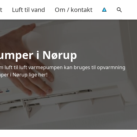
t
Luft til vand
Om / kontakt
epumper i Nørup
om luft til luft varmepumpen kan bruges til opvarmning
per i Nørup lige her!