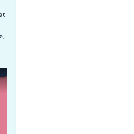
at
e,