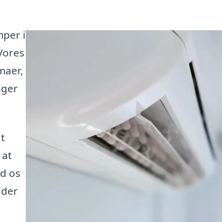
mper i
Vores
maer,
nger
t
 at
ad os
 der