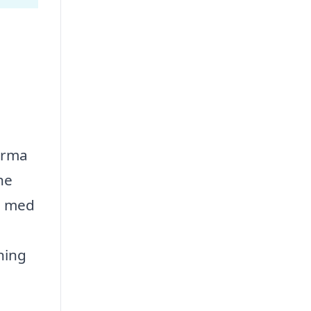
firma
ne
ig med
ning