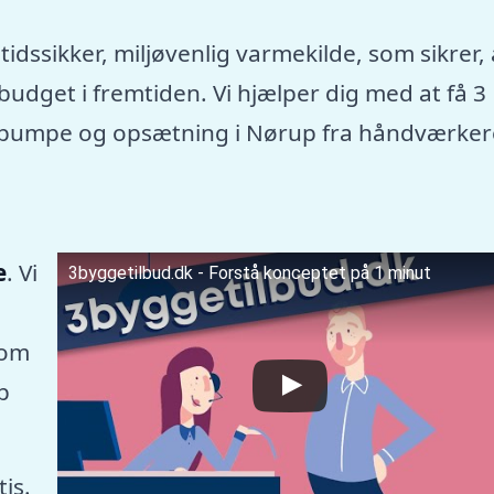
tidssikker, miljøvenlig varmekilde, som sikrer, 
dget i fremtiden. Vi hjælper dig med at få 3
rmepumpe og opsætning i Nørup fra håndværker
e
. Vi
3byggetilbud.dk - Forstå konceptet på 1 minut
som
p
tis.