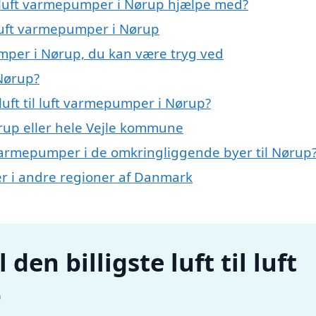
il luft varmepumper i Nørup hjælpe med?
l luft varmepumper i Nørup
pumper i Nørup, du kan være tryg ved
 Nørup?
uft til luft varmepumper i Nørup?
up eller hele Vejle kommune
uft varmepumper i de omkringliggende byer til Nørup
per i andre regioner af Danmark
den billigste luft til luft
p